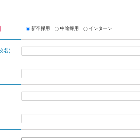
新卒採用
中途採用
インターン
校名)