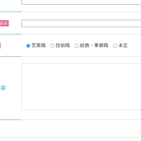
必須
営業職
技術職
総務・事務職
未定
内容