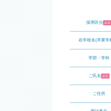
採用区分
必須
在学校名(卒業学
学部・学科
ご氏名
必須
ご住所